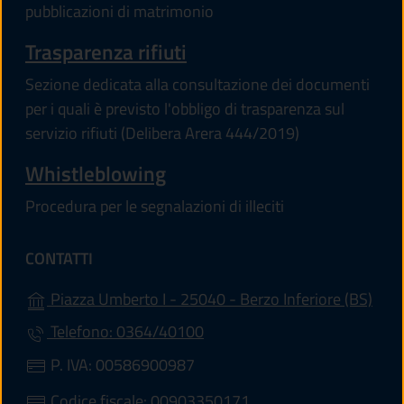
pubblicazioni di matrimonio
Trasparenza rifiuti
Sezione dedicata alla consultazione dei documenti
per i quali è previsto l'obbligo di trasparenza sul
servizio rifiuti (Delibera Arera 444/2019)
Whistleblowing
Procedura per le segnalazioni di illeciti
CONTATTI
(apre
Piazza Umberto I - 25040 - Berzo Inferiore (BS)
Telefono: 0364/40100
P. IVA: 00586900987
Codice fiscale: 00903350171