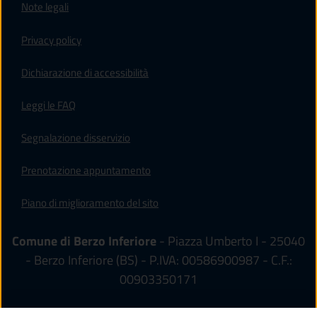
Note legali
Privacy policy
(apre in un'altra scheda).
Dichiarazione di accessibilità
Leggi le FAQ
Segnalazione disservizio
Prenotazione appuntamento
Piano di miglioramento del sito
Comune di Berzo Inferiore
- Piazza Umberto I - 25040
- Berzo Inferiore (BS) - P.IVA: 00586900987 - C.F.:
00903350171