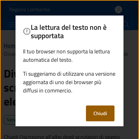
Diventare scrutatore o s
Vai al contenuto principale
(apre in un'altra scheda).
Regione Lombardia
Comune di Berzo Inferiore
La lettura del testo non è
supportata
Home
/
Servizi
/
Anagrafe e stato civile
/
Il tuo browser non supporta la lettura
Diventare scrutatore o scrutatrice di seggio elettorale
automatica del testo.
Diventare scrutatore o
Ti suggeriamo di utilizzare una versione
aggiornata di uno dei browser più
scrutatrice di seggio
diffusi in commercio.
elettorale
Chiudi
Servizio attivo
Chiedi l'iscrizione all'albo degli scrutatori di seggio