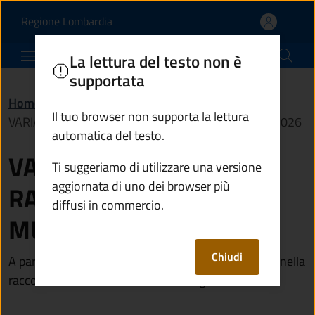
VARIAZIONE NELLA RACC
Vai al contenuto principale
(apre in un'altra scheda).
Regione Lombardia
Comune di Berzo Inferiore
La lettura del testo non è
supportata
Home
/
Novità
/
Avvisi
/
Il tuo browser non supporta la lettura
VARIAZIONE NELLA RACCOLTA MULTIMATERIALE 2026
automatica del testo.
VARIAZIONE NELLA
Ti suggeriamo di utilizzare una versione
aggiornata di uno dei browser più
RACCOLTA
diffusi in commercio.
MULTIMATERIALE 2026
Chiudi
A partire da marzo 2026 ci saranno delle variazioni nella
raccolta del multimateriale. Vedi allegato