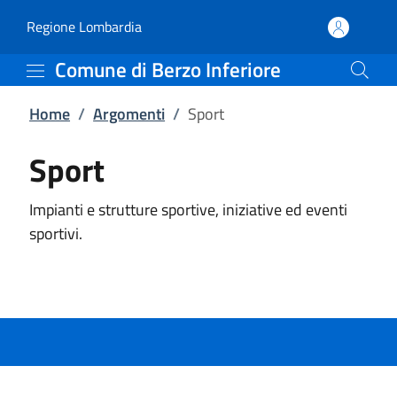
Sport | Comune di Berzo 
Vai al contenuto principale
(apre in un'altra scheda).
Regione Lombardia
Comune di Berzo Inferiore
Home
/
Argomenti
/
Sport
Sport
Impianti e strutture sportive, iniziative ed eventi
sportivi.